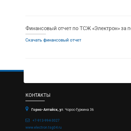
Финансовый отчет по ТСЖ «Электрон» за пер
Скачать финансовый отчет
КОНТАКТЫ
Горно-Алтайск, у
л. Чорос-Гуркина 36
+7-913-994-3027
www.electron.tsg04.ru