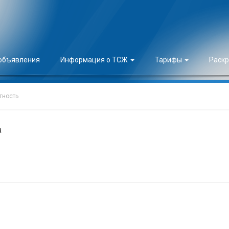
 объявления
Информация о ТСЖ
Тарифы
Раск
тность
а