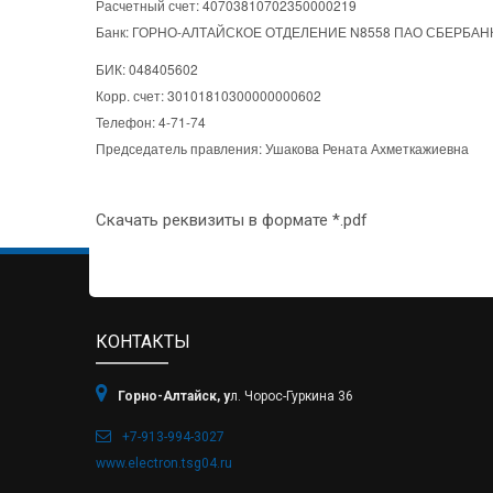
Расчетный счет: 40703810702350000219
Банк: ГОРНО-АЛТАЙСКОЕ ОТДЕЛЕНИЕ N8558 ПАО СБЕРБАН
БИК: 048405602
Корр. счет: 30101810300000000602
Телефон: 4-71-74
Председатель правления: Ушакова Рената Ахметкажиевна
Скачать реквизиты в формате *.pdf
КОНТАКТЫ
Горно-Алтайск, у
л. Чорос-Гуркина 36
+7-913-994-3027
www.electron.tsg04.ru