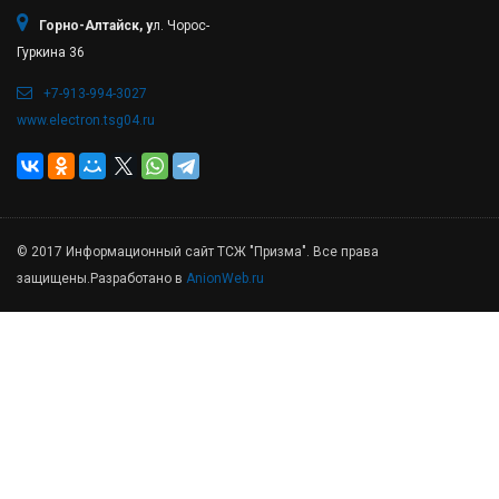
Горно-Алтайск, у
л. Чорос-
Гуркина 36
+7-913-994-3027
www.electron.tsg04.ru
© 2017 Информационный сайт ТСЖ "Призма". Все права
защищены.Разработано в
AnionWeb.ru